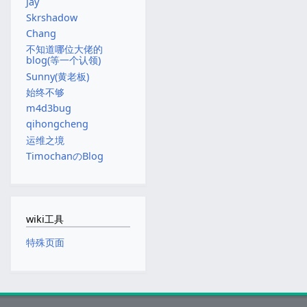
Jay
Skrshadow
Chang
不知道哪位大佬的
blog(等一个认领)
Sunny(黄老板)
始终不够
m4d3bug
qihongcheng
运维之境
TimochanのBlog
wiki工具
特殊页面